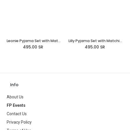
Leonie Pyjama Set with Matching Teddy Bear
Lilly Pyjama Set with Matching Teddy Bear & teddy embroidery
495.00
SR
495.00
SR
Info
About Us
FP Events
Contact Us
Privacy Policy