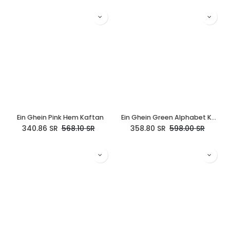
Ein Ghein Pink Hem Kaftan
Ein Ghein Green Alphabet Kaftan
340.86
SR
568.10
SR
358.80
SR
598.00
SR