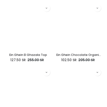
Ein Ghein El Ghazala Top
Ein Ghein Chocolate Organic Joggers
127.50
SR
255.00
SR
102.50
SR
205.00
SR