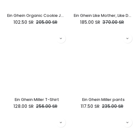
Ein Ghein Organic Cookie Jar Tee
Ein Ghein Like Mother, Like Daughter Dress
102.50
SR
205.00
SR
185.00
SR
370.00
SR
Ein Ghein Miller T-Shirt
Ein Ghein Miller pants
128.00
SR
256.00
SR
117.50
SR
235.00
SR