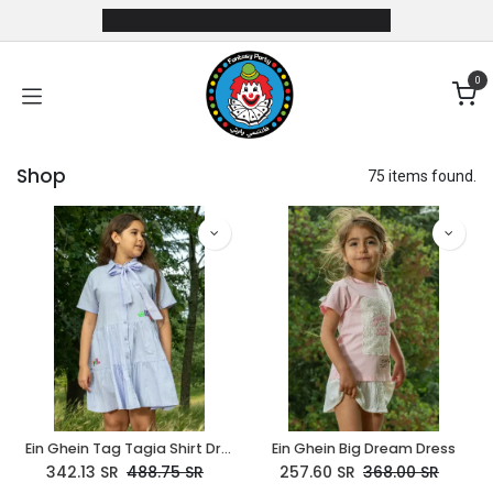
Skip to Content
0
Shop
75 items found.
Ein Ghein Tag Tagia Shirt Dress
Ein Ghein Big Dream Dress
342.13
SR
488.75
SR
257.60
SR
368.00
SR