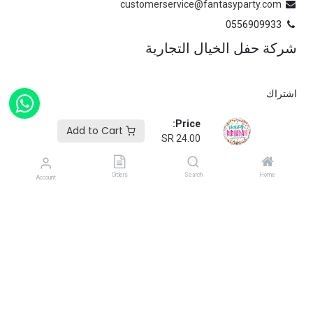
customerservice@fantasyparty.com
0556909933
شركة حفل الخيال التجارية
اشتراك
أدخل بريدك الإلكتروني أدناه لمعرفة أحدث المجموعات وإطلاق
Price:
Add to Cart
المنتجات.
SR
24.00
Orders
Search
Home
Account
جميع الحقوق محفوظة لشركة فانتسي بارتي ٢٠٢٥.
مدعوم من
فليكس
أوبس