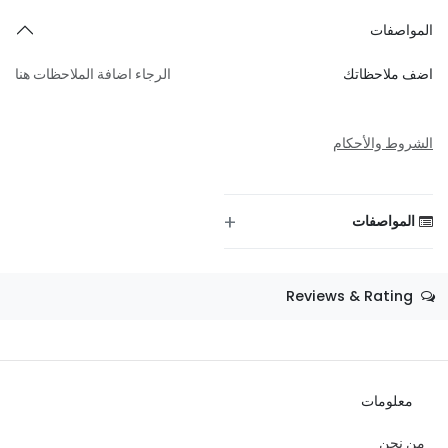
إلى
المواصفات
اضف ملاحظاتك
الرجاء اضافة الملاحظات هنا
الرسالة
الشروط والأحكام
+
المواصفات
حفظ الرسالة
المقاس
—
Reviews & Rating
اللون
—
الثيم
—
المناسبة
عيد ميلاد
معلومات
النوع
—
من نحن