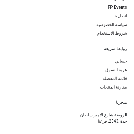
FP Events
الفئة العمرية
—
اتصل بنا
النوع
بالون
سياسة الخصوصية
شروط الاستخدام
العلامة التجارية
—
روابط سريعة
حسابي
عربة التسوق
قائمة المفضلة
مقارنة المنتجات
متجرنا
الروضة شارع الامير سلطان
جدة ,2343.
فرعنا